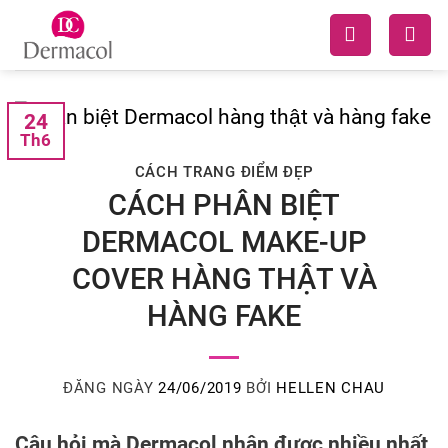
Skip
to
content
24
Th6
CÁCH TRANG ĐIỂM ĐẸP
CÁCH PHÂN BIỆT
DERMACOL MAKE-UP
COVER HÀNG THẬT VÀ
HÀNG FAKE
ĐĂNG NGÀY
24/06/2019
BỞI
HELLEN CHAU
Câu hỏi mà Dermacol nhận được nhiều nhất