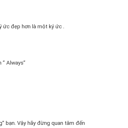
ý ức đẹp hơn là một ký ức .
n ” Always”
ong” bạn. Vậy hãy đừng quan tâm đến