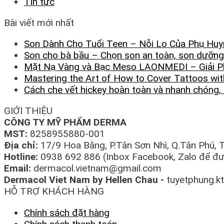
Tin tức
Bài viết mới nhất
Son Dành Cho Tuổi Teen – Nỗi Lo Của Phụ Huy
Son cho bà bầu – Chọn son an toàn, son dưỡng
Mặt Nạ Vàng và Bạc Meso LAONMEDI – Giải 
Mastering the Art of How to Cover Tattoos wit
Cách che vết hickey hoàn toàn và nhanh chóng,
GIỚI THIỆU
CÔNG TY MỸ PHẨM DERMA
MST:
8258955880-001
Địa chỉ:
17/9 Hoa Bằng, P.Tân Sơn Nhì, Q.Tân Phú,
Hotline:
0938 692 886 (Inbox Facebook, Zalo để đượ
Email:
dermacol.vietnam@gmail.com
Dermacol Viet Nam by Hellen Chau -
tuyetphung.k
HỖ TRỢ KHÁCH HÀNG
Chính sách đặt hàng