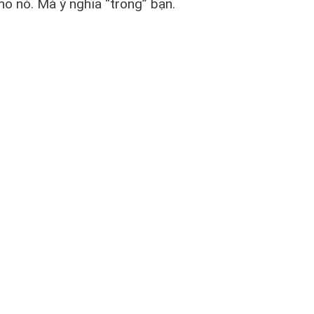
o nó. Mà ý nghĩa “trong” bạn.