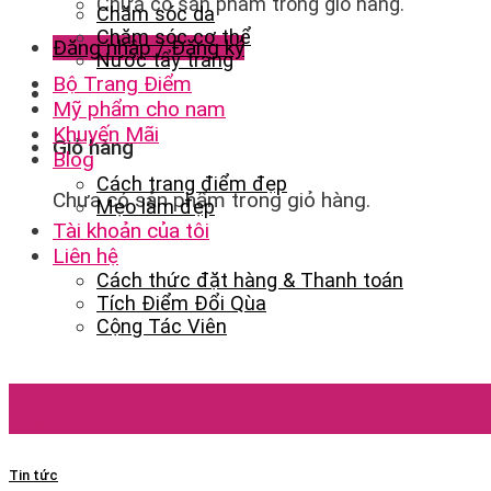
Chưa có sản phẩm trong giỏ hàng.
Chăm sóc da
Chăm sóc cơ thể
Đăng nhập / Đăng ký
Nước tẩy trang
Bộ Trang Điểm
Mỹ phẩm cho nam
Khuyến Mãi
Giỏ hàng
Blog
Cách trang điểm đẹp
Chưa có sản phẩm trong giỏ hàng.
Mẹo làm đẹp
Tài khoản của tôi
Liên hệ
Cách thức đặt hàng & Thanh toán
Tích Điểm Đổi Qùa
Cộng Tác Viên
29
Th7
Tin tức