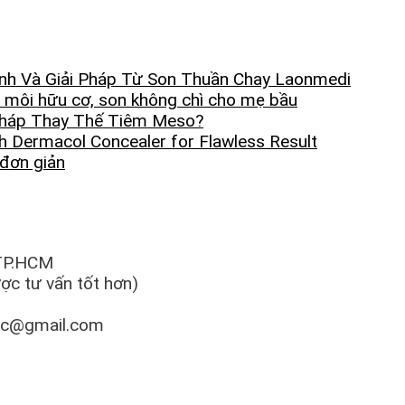
nh Và Giải Pháp Từ Son Thuần Chay Laonmedi
 môi hữu cơ, son không chì cho mẹ bầu
Pháp Thay Thế Tiêm Meso?
h Dermacol Concealer for Flawless Result
 đơn giản
 TP.HCM
c tư vấn tốt hơn)
tc@gmail.com