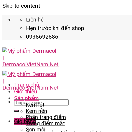
Skip to content
Liên hệ
Hẹn trước khi đến shop
0938692886
Trang chủ
Giới thiệu
Sản phẩm
Kem lót
Kem nền
Phấn trang điểm
Giỏ hàng
Trang điểm mắt
Son môi