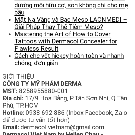
dưỡng môi hữu cơ, son không chì cho mẹ
bầu
Mặt Nạ Vàng và Bạc Meso LAONMEDI –
Giải Pháp Thay Thế Tiêm Meso?
Mastering the Art of How to Cover
Tattoos with Dermacol Concealer for
Flawless Result
Cách che vết hickey hoàn toàn và nhanh
chóng, đơn giản
GIỚI THIỆU
CÔNG TY MỸ PHẨM DERMA
MST:
8258955880-001
Địa chỉ:
17/9 Hoa Bằng, P.Tân Sơn Nhì, Q.Tân
Phú, TP.HCM
Hotline:
0938 692 886 (Inbox Facebook, Zalo
để được tư vấn tốt hơn)
Email:
dermacol.vietnam@gmail.com
Dermacol Viet Nam by Hellen Chau -