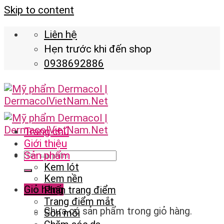
Skip to content
Liên hệ
Hẹn trước khi đến shop
0938692886
Trang chủ
Giới thiệu
Sản phẩm
Kem lót
Kem nền
Giỏ hàng
Phấn trang điểm
Trang điểm mắt
Chưa có sản phẩm trong giỏ hàng.
Son môi