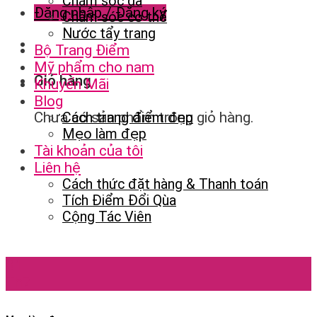
Chăm sóc da
Đăng nhập / Đăng ký
Chăm sóc cơ thể
Nước tẩy trang
Bộ Trang Điểm
Mỹ phẩm cho nam
Giỏ hàng
Khuyến Mãi
Blog
Chưa có sản phẩm trong giỏ hàng.
Cách trang điểm đẹp
Mẹo làm đẹp
Tài khoản của tôi
Liên hệ
Cách thức đặt hàng & Thanh toán
Tích Điểm Đổi Qùa
Cộng Tác Viên
01
Th7