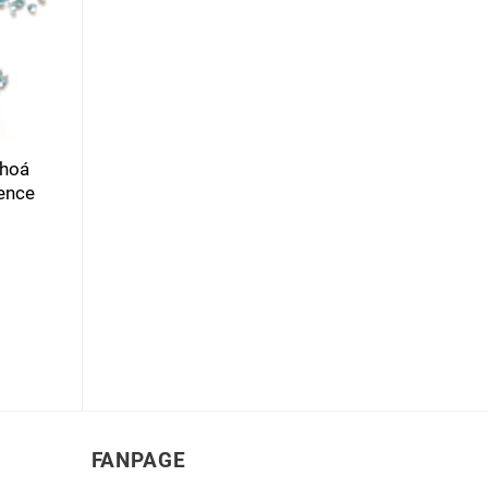
475.000
₫
385.000
₫
Mua hàng
 hoá
ence
FANPAGE