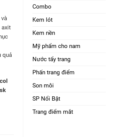
Combo
 và
Kem lót
axit
Kem nền
hục
Mỹ phẩm cho nam
u quả
Nước tẩy trang
Phấn trang điểm
col
Son môi
ask
SP Nổi Bật
Trang điểm mắt