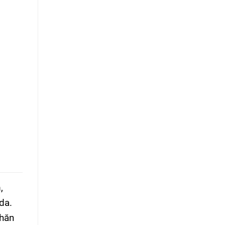
,
da.
nhăn