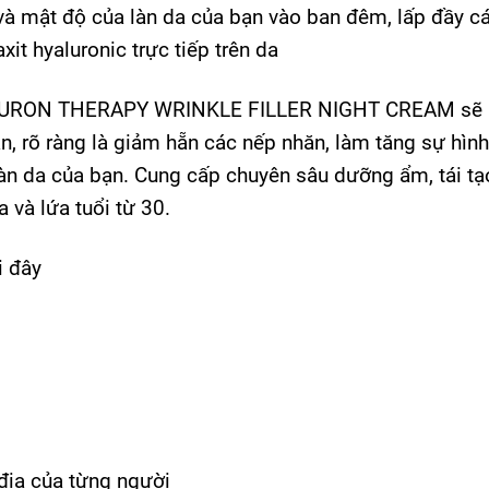
à mật độ của làn da của bạn vào ban đêm, lấp đầy c
 hyaluronic trực tiếp trên da
ALURON THERAPY WRINKLE FILLER NIGHT CREAM sẽ 
, rõ ràng là giảm hẵn các nếp nhăn, làm tăng sự hình
 làn da của bạn. Cung cấp chuyên sâu dưỡng ẩm, tái tạ
 và lứa tuổi từ 30.
i đây
địa của từng người