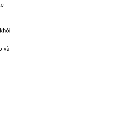
ác
khôi
o và