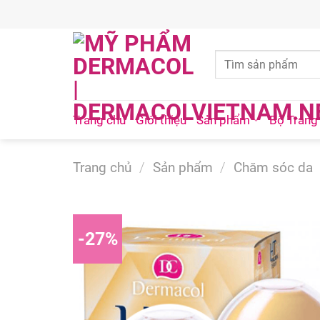
Skip
to
content
Trang chủ
Giới thiệu
Sản phẩm
Bộ Trang
Trang chủ
/
Sản phẩm
/
Chăm sóc da
-27%