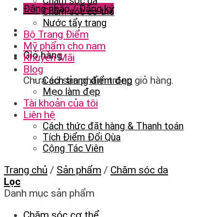
Chăm sóc da
Đăng nhập / Đăng ký
Chăm sóc cơ thể
Nước tẩy trang
Bộ Trang Điểm
Mỹ phẩm cho nam
Giỏ hàng
Khuyến Mãi
Blog
Chưa có sản phẩm trong giỏ hàng.
Cách trang điểm đẹp
Mẹo làm đẹp
Tài khoản của tôi
Liên hệ
Cách thức đặt hàng & Thanh toán
Tích Điểm Đổi Qùa
Cộng Tác Viên
Trang chủ
/
Sản phẩm
/
Chăm sóc da
Lọc
Danh mục sản phẩm
Chăm sóc cơ thể