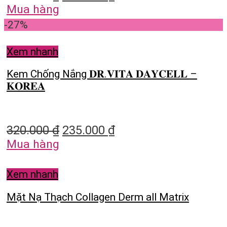
Mua hàng
-27%
Xem nhanh
Kem Chống Nắng 𝐃𝐑.𝐕𝐈𝐓𝐀 𝐃𝐀𝐘𝐂𝐄𝐋𝐋 –
𝐊𝐎𝐑𝐄𝐀
320.000
₫
235.000
₫
Mua hàng
Xem nhanh
Mặt Nạ Thạch Collagen Derm all Matrix