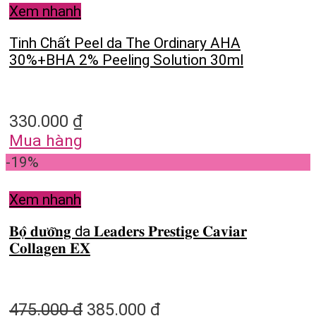
Xem nhanh
Tinh Chất Peel da The Ordinary AHA
30%+BHA 2% Peeling Solution 30ml
330.000
₫
Mua hàng
-19%
Xem nhanh
𝐁𝐨̣̂ 𝐝𝐮̛𝐨̛̃𝐧𝐠 da 𝐋𝐞𝐚𝐝𝐞𝐫𝐬 𝐏𝐫𝐞𝐬𝐭𝐢𝐠𝐞 𝐂𝐚𝐯𝐢𝐚𝐫
𝐂𝐨𝐥𝐥𝐚𝐠𝐞𝐧 𝐄𝐗
475.000
₫
385.000
₫