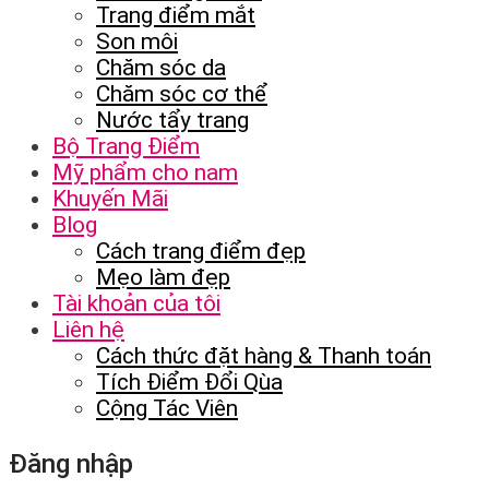
Trang điểm mắt
Son môi
Chăm sóc da
Chăm sóc cơ thể
Nước tẩy trang
Bộ Trang Điểm
Mỹ phẩm cho nam
Khuyến Mãi
Blog
Cách trang điểm đẹp
Mẹo làm đẹp
Tài khoản của tôi
Liên hệ
Cách thức đặt hàng & Thanh toán
Tích Điểm Đổi Qùa
Cộng Tác Viên
Đăng nhập