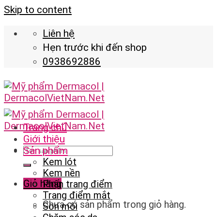
Skip to content
Liên hệ
Hẹn trước khi đến shop
0938692886
Trang chủ
Giới thiệu
Sản phẩm
Kem lót
Kem nền
Giỏ hàng
Phấn trang điểm
Trang điểm mắt
Chưa có sản phẩm trong giỏ hàng.
Son môi