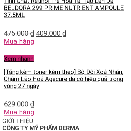
Tinh Chất Retinol Trẻ Hoá Tái Tạo Làn Da
BELDORA 299 PRIME NUTRIENT AMPOULE
37.5ML
475.000
₫
409.000
₫
Mua hàng
Xem nhanh
[Tặng kèm toner kèm theo] Bộ Đôi Xoá Nhăn,
Chậm Lão Hoá Agecure da có hiệu quả trong
vòng 27 ngày
629.000
₫
Mua hàng
GIỚI THIỆU
CÔNG TY MỸ PHẨM DERMA