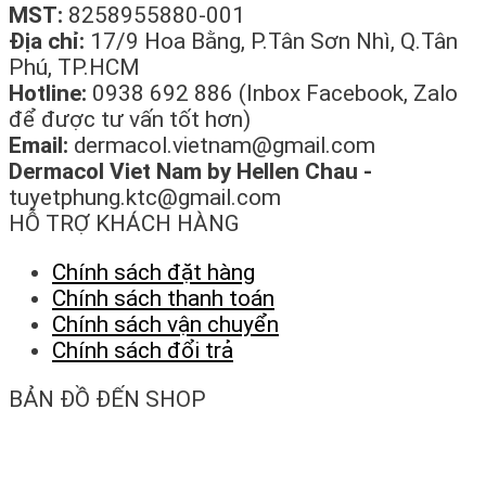
MST:
8258955880-001
Địa chỉ:
17/9 Hoa Bằng, P.Tân Sơn Nhì, Q.Tân
Phú, TP.HCM
Hotline:
0938 692 886 (Inbox Facebook, Zalo
để được tư vấn tốt hơn)
Email:
dermacol.vietnam@gmail.com
Dermacol Viet Nam by Hellen Chau -
tuyetphung.ktc@gmail.com
HỖ TRỢ KHÁCH HÀNG
Chính sách đặt hàng
Chính sách thanh toán
Chính sách vận chuyển
Chính sách đổi trả
BẢN ĐỒ ĐẾN SHOP