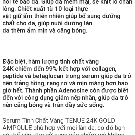
hồi
tế bào
da. G
iúp
da
mềm mại
, se khít lỗ chân
lông. Chiết xuất từ 10 loại thực
vật
giữ
ẩm
thiên nhiên
giúp
bổ sung
dưỡng
chất
cho da,
giúp
nuôi dưỡng
làn
da
thêm
ẩm
mịn và căng bóng.
Đặc biệt, hàm lượng tinh chất vàng
24K
chiếm
đến 99%
kết hợp
với collagen,
peptide và betaglucan trong serum giúp da trở
nên trắng
hồng
,
rạng rỡ
và
mịn màng
hơn bao
giờ hết
. Thành phần Adenosine còn được biết
đến với
công dụng
giảm
nếp nhăn, giúp da trở
nên căng
bóng
và
tràn đầy
sức sống.
Serum Tinh Chất Vàng TENUE 24K GOLD
AMPOULE phù hợp với mọi
làn
da,
do đó
bạn