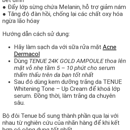
bết dính
● Đẩy lớp sừng chứa Melanin, hỗ trợ giảm nám
● Tăng độ đàn hồi, chống lại các chất oxy hóa
ngừa lão hóay
Hướng dẫn cách sử dụng:
Hãy làm sạch da với sữa rửa mặt
Acne
Dermacol
Dùng
TENUE 24K GOLD AMPOULE thoa lên
mặt vỗ nhẹ tầm 5 – 10 phút cho serum
thẩm thấu trên da bạn tốt nhất
Sau đó dùng kem dưỡng trắng da TENUE
Whitening Tone – Up Cream để khoá lớp
serum. Đồng thời, làm trắng da chuyên
sâu.
Bộ đôi Tenue bổ sung thành phần qua lại với
nhau từ nghiên cứu của nhãn hàng để khi kết
hợp có cộng dụng tốt nhất.