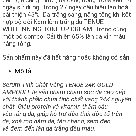
cảm giá căng mướt, da căng bóng 65% sau 14
ngày sử dụng. Trong 27 ngày dấu hiệu lão hoá
cải thiện 45%. Da trắng sáng, nâng tông khi kết
hợp bộ đôi Kem làm trắng da TENUE
WHITENNING TONE UP CREAM. Trong cùng
một bộ combo. Cải thiện 65% làn da xỉn màu
nâng tông.
Sản phẩm này đã hết hàng hoặc không có sẵn.
Mô tả
Serum Tinh Chất Vàng TENUE 24K GOLD
AMPOULE là sản phẩm chăm sóc da cao cấp
với
thành phần
chứa
tinh chất vàng 24K nguyên
chất. G
iàu
protein và vitamin
thấm
sâu
vào
tầng
da
, giúp hỗ trợ
đào thải
độc tố trên
da,
xoá
mờ nám da, tàn nhang,
sạm
đen,
và
đem
đến làn da trắng đều màu.