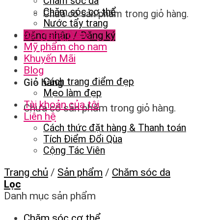
Chăm sóc da
Chăm sóc cơ thể
Chưa có sản phẩm trong giỏ hàng.
Nước tẩy trang
Bộ Trang Điểm
Đăng nhập / Đăng ký
Mỹ phẩm cho nam
Khuyến Mãi
Blog
Cách trang điểm đẹp
Giỏ hàng
Mẹo làm đẹp
Tài khoản của tôi
Chưa có sản phẩm trong giỏ hàng.
Liên hệ
Cách thức đặt hàng & Thanh toán
Tích Điểm Đổi Qùa
Cộng Tác Viên
Trang chủ
/
Sản phẩm
/
Chăm sóc da
Lọc
Danh mục sản phẩm
Chăm sóc cơ thể