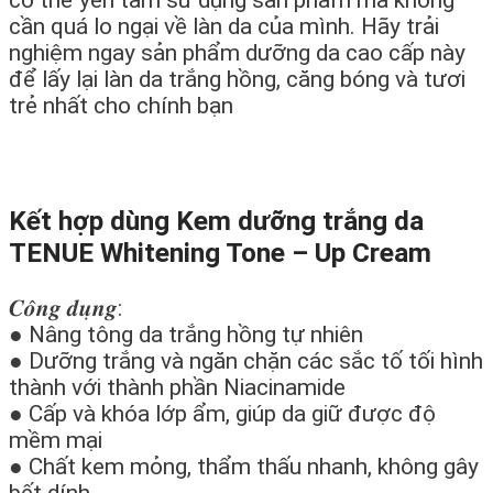
có thể
yên tâm
sử dụng sản phẩm mà không
cần
quá
lo ngại
về
làn
da của mình. Hãy trải
nghiệm ngay sản phẩm
dưỡng
da cao cấp này
để
lấy
lại làn da trắng
hồng
, căng bóng và
tươi
trẻ
nhất cho
chính
bạn
Kết hợp dùng Kem dưỡng trắng da
TENUE Whitening Tone – Up Cream
𝑪𝒐̂𝒏𝒈 𝒅𝒖̣𝒏𝒈:
● Nâng tông da trắng hồng tự nhiên
● Dưỡng trắng và ngăn chặn các sắc tố tối hình
thành với thành phần Niacinamide
● Cấp và khóa lớp ẩm, giúp da giữ được độ
mềm mại
● Chất kem mỏng, thẩm thấu nhanh, không gây