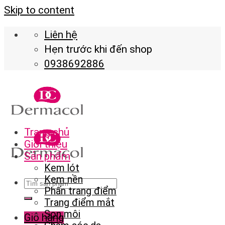
Skip to content
Liên hệ
Hẹn trước khi đến shop
0938692886
Trang chủ
Giới thiệu
Sản phẩm
Kem lót
Kem nền
Phấn trang điểm
Trang điểm mắt
Son môi
Giỏ hàng