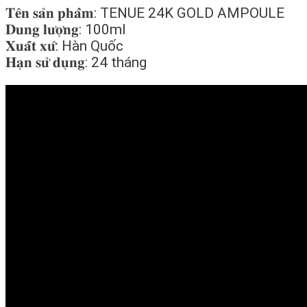
𝐓𝐞̂𝐧 𝐬𝐚̉𝐧 𝐩𝐡𝐚̂̉𝐦: TENUE 24K GOLD AMPOULE
𝐃𝐮𝐧𝐠 𝐥𝐮̛𝐨̛̣𝐧𝐠: 100ml
𝐗𝐮𝐚̂́𝐭 𝐱𝐮̛́: Hàn Quốc
𝐇𝐚̣𝐧 𝐬𝐮̛̉ 𝐝𝐮̣𝐧𝐠: 24 tháng