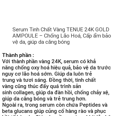
Serum Tinh Chất Vàng TENUE 24K GOLD
AMPOULE – Chống Lão Hoá, Cấp ẩm bảo
vệ da, giúp da căng bóng
Thành phần :
Với thành phần vàng 24K, serum có
khả
năng
chống oxy hoá
hiệu quả
, bảo vệ da
trước
nguy cơ lão hoá sớm. Giúp da luôn
trẻ
trung
và
tươi sáng
. Đồng thời, tinh chất
vàng
cũng
thúc đẩy
quá trình
sản
sinh
collagen, giúp da đàn hồi,
chống
chảy xệ,
giúp da căng bóng và
trẻ trung
hơn.
Ngoài ra, trong serum còn chứa Peptides và
beta glucans giúp củng cố
hàng rào
và phục