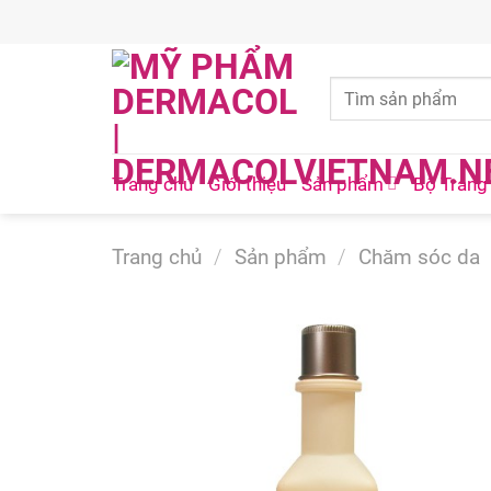
Skip
to
content
Trang chủ
Giới thiệu
Sản phẩm
Bộ Trang
Trang chủ
/
Sản phẩm
/
Chăm sóc da