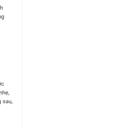
nh
ng
ớc
nhẹ,
 sau,