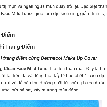
u trị mụn và ngăn ngừa mụn quay trở lại. Đặc biệt thà
 Face Mild Toner
giúp làm dịu kích ứng, giảm tình trạ
g Điểm
khi trang điểm cùng Dermacol Make Up Cover
ng
Clean Face Mild Toner
lau đều toàn mặt. Đây là bư
ót lại trên da và đồng thời tẩy tế bào chết 1 cách dịu 
n mượt và dễ hấp thụ dưỡng chất từ những bước dưỡng
 tróc, nứt nẻ hay xảy ra trong mùa đông.