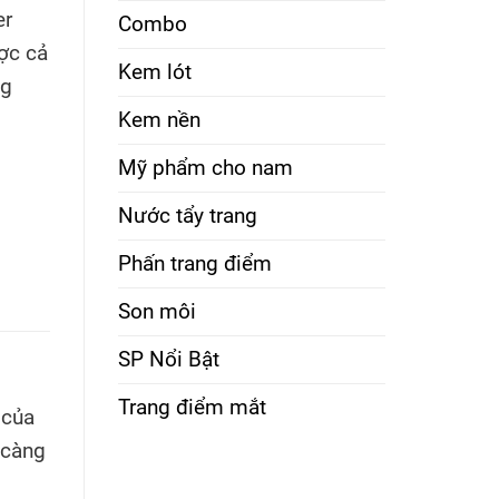
er
Combo
̣c cả
Kem lót
ng
Kem nền
Mỹ phẩm cho nam
Nước tẩy trang
Phấn trang điểm
Son môi
SP Nổi Bật
Trang điểm mắt
của
 càng