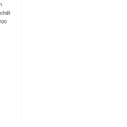
m
 chất
ược