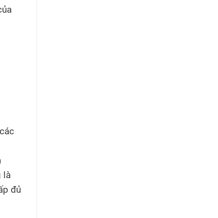
của
 các
n
 là
ấp đủ