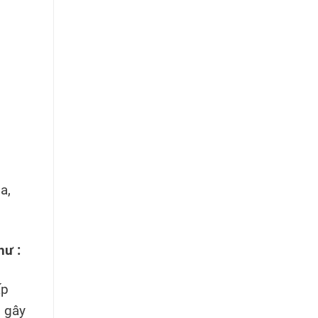
a,
như :
ấp
, gây