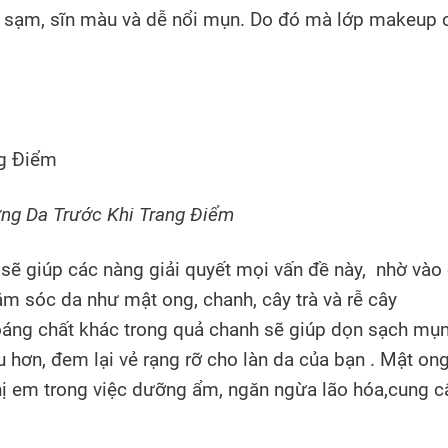
mặt sạm, sĩn màu và dễ nổi mụn. Do đó mà lớp makeup 
ng Da Trước Khi Trang Điểm
sẽ giúp các nàng giải quyết mọi vấn đề này, nhờ vào
ăm sóc da như mật ong, chanh, cây trà và rễ cây
hoáng chất khác trong quả chanh sẽ giúp dọn sạch mụ
 hơn, đem lại vẻ rạng rỡ cho làn da của bạn . Mật ong
hị em trong việc dưỡng ẩm, ngăn ngừa lão hóa,cung c