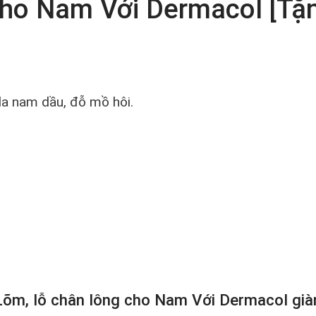
Cho Nam Với Dermacol [T
da nam dầu, đỗ mồ hôi.
Lõm, lỗ chân lông cho Nam Với Dermacol già