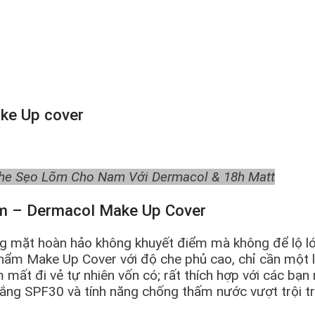
ake Up cover
e Sẹo Lõm Cho Nam Với Dermacol & 18h Matt
am – Dermacol Make Up Cover
ng mặt hoàn hảo không khuyết điểm mà không để lộ l
phẩm Make Up Cover với độ che phủ cao, chỉ cần một 
ất đi vẻ tự nhiên vốn có; rất thích hợp với các bạn
nắng SPF30 và tính năng chống thấm nước vượt trội t