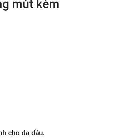
ặng mút kèm
nh cho da dầu.