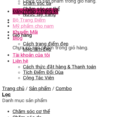
Chưa có sản phẩm trong giỏ hàng.
Chăm sóc da
Chăm sóc cơ thể
Đăng nhập / Đăng ký
Nước tẩy trang
Bộ Trang Điểm
Mỹ phẩm cho nam
Khuyến Mãi
Giỏ hàng
Blog
Cách trang điểm đẹp
Chưa có sản phẩm trong giỏ hàng.
Mẹo làm đẹp
Tài khoản của tôi
Liên hệ
Cách thức đặt hàng & Thanh toán
Tích Điểm Đổi Qùa
Cộng Tác Viên
Trang chủ
/
Sản phẩm
/
Combo
Lọc
Danh mục sản phẩm
Chăm sóc cơ thể