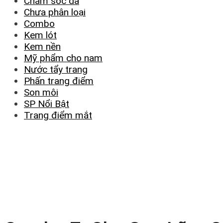
Chăm sóc da
Chưa phân loại
Combo
Kem lót
Kem nền
Mỹ phẩm cho nam
Nước tẩy trang
Phấn trang điểm
Son môi
SP Nổi Bật
Trang điểm mắt