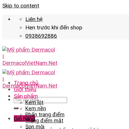
Skip to content
Liên hệ
Hẹn trước khi đến shop
0938692886
Trang chủ
Giới thiệu
Sản phẩm
Kem lót
Kem nền
Phấn trang điểm
Giỏ hàng
Trang điểm mắt
Son môi