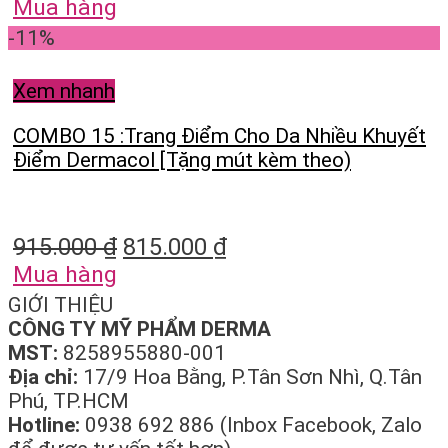
Mua hàng
-11%
Xem nhanh
COMBO 15 :Trang Điểm Cho Da Nhiều Khuyết
Điểm Dermacol [Tặng mút kèm theo)
915.000
₫
815.000
₫
Mua hàng
GIỚI THIỆU
CÔNG TY MỸ PHẨM DERMA
MST:
8258955880-001
Địa chỉ:
17/9 Hoa Bằng, P.Tân Sơn Nhì, Q.Tân
Phú, TP.HCM
Hotline:
0938 692 886 (Inbox Facebook, Zalo