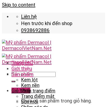
Skip to content
Liên hệ
Hẹn trước khi đến shop
0938692886
Trang chủ
Giới thiệu
Sản phẩm
Kem lót
Kem nền
Giỏ hàng
Phấn trang điểm
Trang điểm mắt
Chưa có sản phẩm trong giỏ hàng.
Son môi