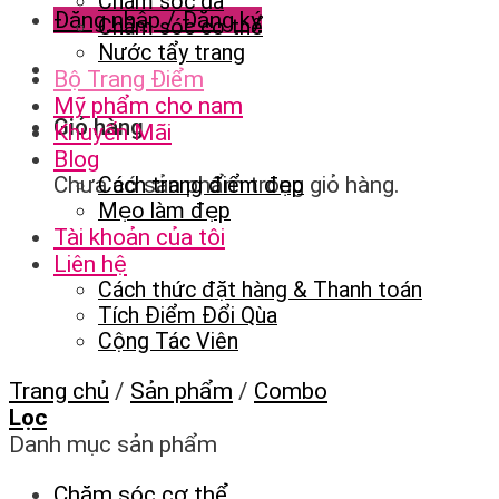
Chăm sóc da
Đăng nhập / Đăng ký
Chăm sóc cơ thể
Nước tẩy trang
Bộ Trang Điểm
Mỹ phẩm cho nam
Giỏ hàng
Khuyến Mãi
Blog
Chưa có sản phẩm trong giỏ hàng.
Cách trang điểm đẹp
Mẹo làm đẹp
Tài khoản của tôi
Liên hệ
Cách thức đặt hàng & Thanh toán
Tích Điểm Đổi Qùa
Cộng Tác Viên
Trang chủ
/
Sản phẩm
/
Combo
Lọc
Danh mục sản phẩm
Chăm sóc cơ thể