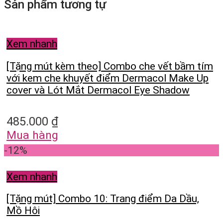
Sản phẩm tương tự
Xem nhanh
[Tặng mút kèm theo] Combo che vết bầm tím
với kem che khuyết điểm Dermacol Make Up
cover và Lót Mắt Dermacol Eye Shadow
485.000
₫
Mua hàng
-12%
Xem nhanh
[Tặng mút] Combo 10: Trang điểm Da Dầu,
Mồ Hôi