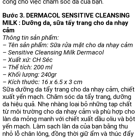
công cho việc chăm sóc da của bạn.
Bước 3. DERMACOL SENSITIVE CLEANSING
MILK : Dưỡng da, sữa tẩy trang cho da nhạy
cảm
Thông tin sản phẩm:
– Tên sản phẩm: Sữa rửa mặt cho da nhạy cảm
– Sensitive Cleansing Milk Dermacol
– Xuất xứ: CH Séc
– Thể tích: 200 ml
– Khối lượng: 240gr
– Kích thước: 16 x 6.5 x 3 cm
Sữa dưỡng da tẩy trang cho da nhạy cảm, chiết
xuất yến mạch. Chăm sóc da tẩy trang, dưỡng
da hiệu quả. Nhẹ nhàng loại bỏ những tạp chất
từ môi trường cho da nhạy cảm và phù hợp cho
làn da mỏng manh với chiết xuất dầu oliu và bột
yến mạch. Làm sạch làn da của bạn bằng thu
nhỏ lỗ chân lông, đồng thời giữ ẩm và thúc đẩy