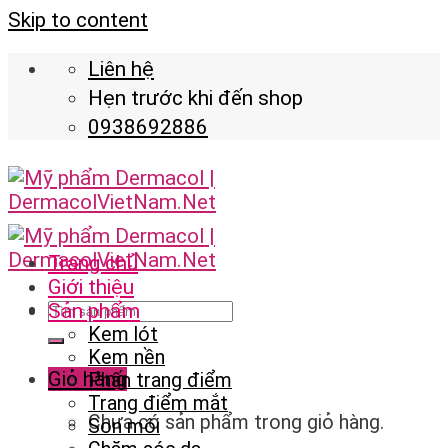
Skip to content
Liên hệ
Hẹn trước khi đến shop
0938692886
Trang chủ
Giới thiệu
Sản phẩm
Kem lót
Kem nền
Giỏ hàng
Phấn trang điểm
Trang điểm mắt
Chưa có sản phẩm trong giỏ hàng.
Son môi