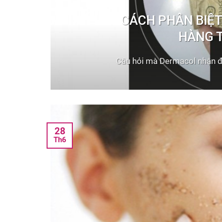
CÁCH PHÂN BIỆ
HÀNG 
Câu hỏi mà Dermacol nhận đư
28
Th6