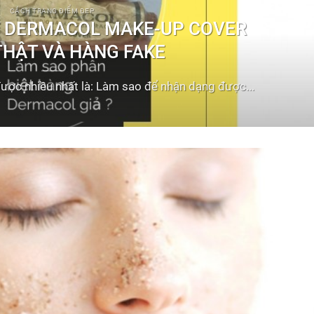
CÁCH TRANG ĐIỂM ĐẸP
T DERMACOL MAKE-UP COVER
THẬT VÀ HÀNG FAKE
ợc nhiều nhất là: Làm sao để nhận dạng được...