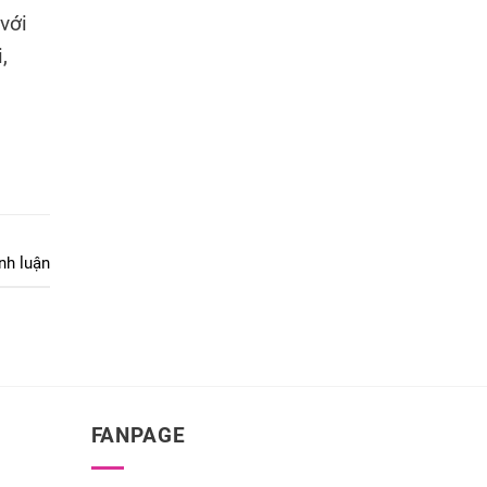
với
,
nh luận
FANPAGE