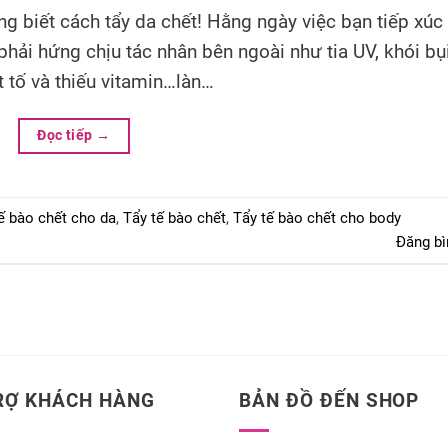
 biết cách tẩy da chết! Hằng ngày việc bạn tiếp xúc 
ải hứng chịu tác nhân bên ngoài như tia UV, khói bụi
t tố và thiếu vitamin…làn…
Đọc tiếp
→
ế bào chết cho da
,
Tẩy tế bào chết
,
Tẩy tế bào chết cho body
Đăng bì
RỢ KHÁCH HÀNG
BẢN ĐỒ ĐẾN SHOP