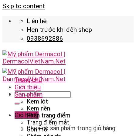
Skip to content
Liên hệ
Hẹn trước khi đến shop
0938692886
Trang chủ
Giới thiệu
Sản phẩm
Kem lót
Kem nền
Giỏ hàng
Phấn trang điểm
Trang điểm mắt
Chưa có sản phẩm trong giỏ hàng.
Son môi