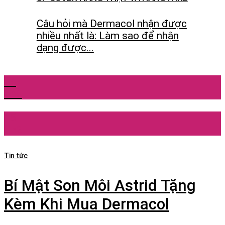
Câu hỏi mà Dermacol nhận được
nhiều nhất là: Làm sao để nhận
dạng được...
24
Th6
15
Th2
Tin tức
Bí Mật Son Môi Astrid Tặng
Kèm Khi Mua Dermacol