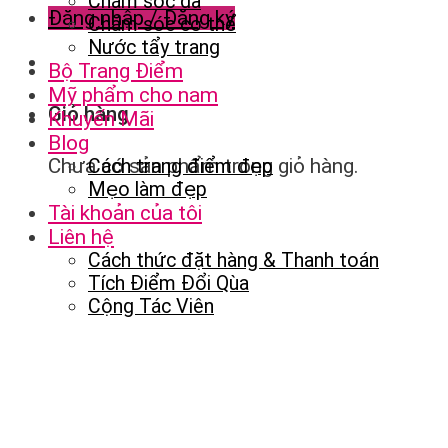
Chăm sóc da
Đăng nhập / Đăng ký
Chăm sóc cơ thể
Nước tẩy trang
Bộ Trang Điểm
Mỹ phẩm cho nam
Giỏ hàng
Khuyến Mãi
Blog
Chưa có sản phẩm trong giỏ hàng.
Cách trang điểm đẹp
Mẹo làm đẹp
Tài khoản của tôi
Liên hệ
Cách thức đặt hàng & Thanh toán
Tích Điểm Đổi Qùa
Cộng Tác Viên