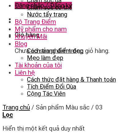
Chăm sóc da
Đăng nhập / Đăng ký
Chăm sóc cơ thể
Nước tẩy trang
Bộ Trang Điểm
Mỹ phẩm cho nam
Giỏ hàng
Khuyến Mãi
Blog
Chưa có sản phẩm trong giỏ hàng.
Cách trang điểm đẹp
Mẹo làm đẹp
Tài khoản của tôi
Liên hệ
Cách thức đặt hàng & Thanh toán
Tích Điểm Đổi Qùa
Cộng Tác Viên
Trang chủ
/
Sản phẩm Màu sắc
/
03
Lọc
Hiển thị một kết quả duy nhất