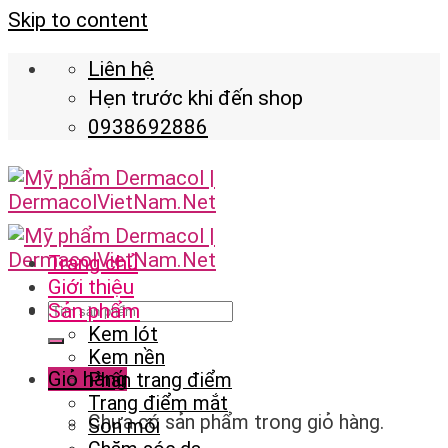
Skip to content
Liên hệ
Hẹn trước khi đến shop
0938692886
Trang chủ
Giới thiệu
Sản phẩm
Kem lót
Kem nền
Giỏ hàng
Phấn trang điểm
Trang điểm mắt
Chưa có sản phẩm trong giỏ hàng.
Son môi