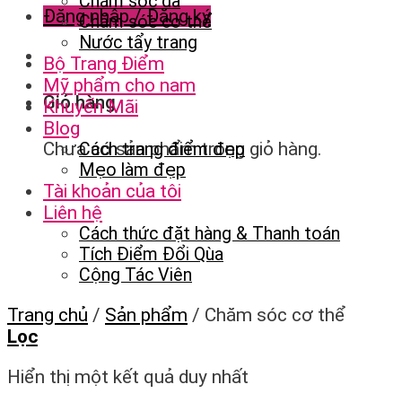
Chăm sóc da
Đăng nhập / Đăng ký
Chăm sóc cơ thể
Nước tẩy trang
Bộ Trang Điểm
Mỹ phẩm cho nam
Giỏ hàng
Khuyến Mãi
Blog
Chưa có sản phẩm trong giỏ hàng.
Cách trang điểm đẹp
Mẹo làm đẹp
Tài khoản của tôi
Liên hệ
Cách thức đặt hàng & Thanh toán
Tích Điểm Đổi Qùa
Cộng Tác Viên
Trang chủ
/
Sản phẩm
/
Chăm sóc cơ thể
Lọc
Hiển thị một kết quả duy nhất