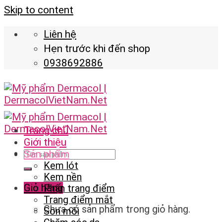
Skip to content
Liên hệ
Hẹn trước khi đến shop
0938692886
Trang chủ
Giới thiệu
Sản phẩm
Kem lót
Kem nền
Giỏ hàng
Phấn trang điểm
Trang điểm mắt
Chưa có sản phẩm trong giỏ hàng.
Son môi