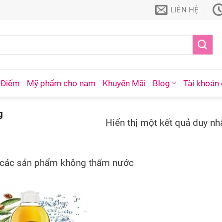
LIÊN HỆ
 Điểm
Mỹ phẩm cho nam
Khuyến Mãi
Blog
Tài khoản 
g
Hiển thị một kết quả duy nh
g các sản phẩm không thấm nước