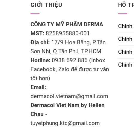
GIỚI THIỆU
HỖ T
CÔNG TY MỸ PHẨM DERMA
Chính
MST:
8258955880-001
Chính 
Địa chỉ:
17/9 Hoa Bằng, P.Tân
Sơn Nhì, Q.Tân Phú, TP.HCM
Chính
Hotline:
0938 692 886 (Inbox
Chính 
Facebook, Zalo để được tư vấn
tốt hơn)
Email:
dermacol.vietnam@gmail.com
Dermacol Viet Nam by Hellen
Chau -
tuyetphung.ktc@gmail.com