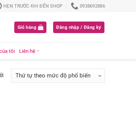
HẸN TRƯỚC KHI ĐẾN SHOP
0938692886
Giỏ hàng
Đăng nhập / Đăng ký
của tôi
Liên hệ
ất