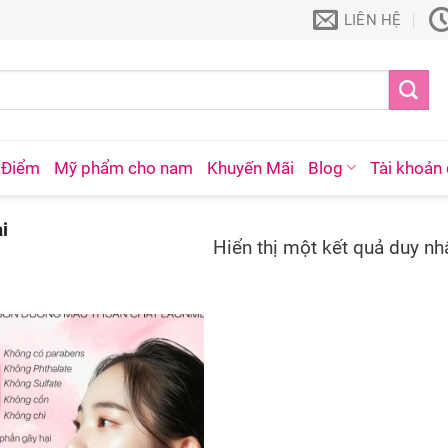
LIÊN HỆ
 Điểm
Mỹ phẩm cho nam
Khuyến Mãi
Blog
Tài khoản 
i
Hiển thị một kết quả duy nh