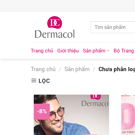
Skip
to
content
Trang chủ
Giới thiệu
Sản phẩm
Bộ Trang
Trang chủ
/
Sản phẩm
/
Chưa phân loạ
LỌC
-8%