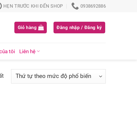
HẸN TRƯỚC KHI ĐẾN SHOP
0938692886
Giỏ hàng
Đăng nhập / Đăng ký
của tôi
Liên hệ
ất