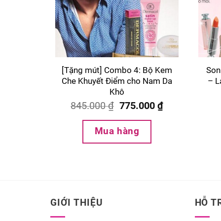
[Tặng mút] Combo 4: Bộ Kem
Son
Che Khuyết Điểm cho Nam Da
– L
Khô
845.000
₫
775.000
₫
Mua hàng
GIỚI THIỆU
HỖ T