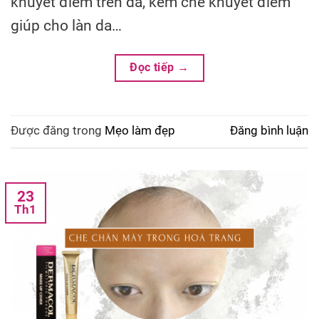
khuyết điểm trên da, kem che khuyết điểm
giúp cho làn da…
Đọc tiếp
→
Được đăng trong
Mẹo làm đẹp
Đăng bình luận
23
Th1