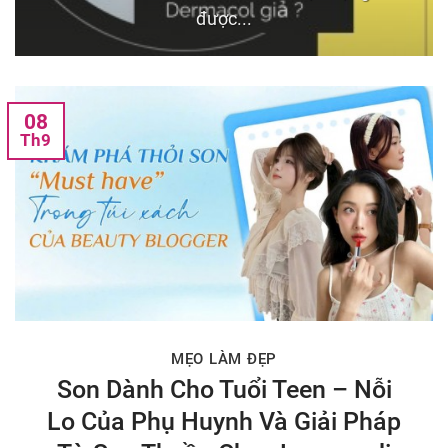
được...
08
Th9
MẸO LÀM ĐẸP
Son Dành Cho Tuổi Teen – Nỗi
Lo Của Phụ Huynh Và Giải Pháp