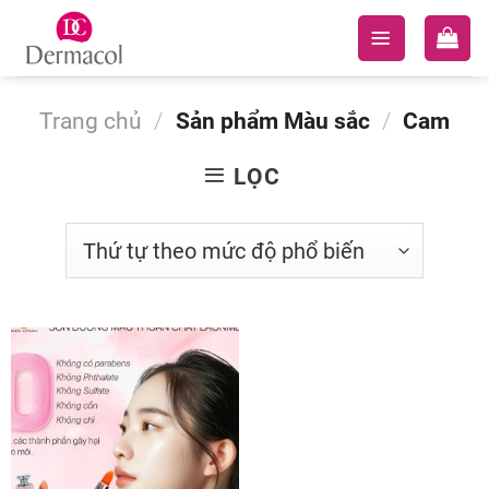
Skip
to
content
Trang chủ
/
Sản phẩm Màu sắc
/
Cam
LỌC