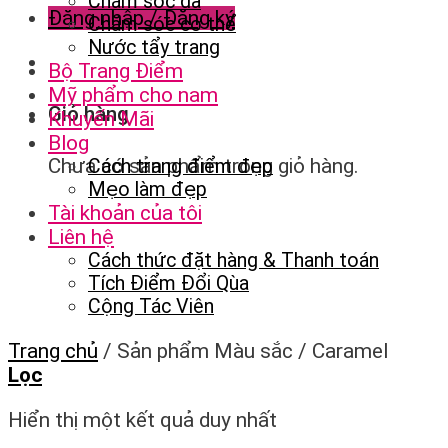
Chăm sóc da
Đăng nhập / Đăng ký
Chăm sóc cơ thể
Nước tẩy trang
Bộ Trang Điểm
Mỹ phẩm cho nam
Giỏ hàng
Khuyến Mãi
Blog
Chưa có sản phẩm trong giỏ hàng.
Cách trang điểm đẹp
Mẹo làm đẹp
Tài khoản của tôi
Liên hệ
Cách thức đặt hàng & Thanh toán
Tích Điểm Đổi Qùa
Cộng Tác Viên
Trang chủ
/
Sản phẩm Màu sắc
/
Caramel
Lọc
Hiển thị một kết quả duy nhất