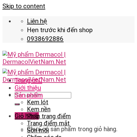
Skip to content
Liên hệ
Hẹn trước khi đến shop
0938692886
Trang chủ
Giới thiệu
Sản phẩm
Kem lót
Kem nền
Giỏ hàng
Phấn trang điểm
Trang điểm mắt
Chưa có sản phẩm trong giỏ hàng.
Son môi