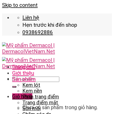
Skip to content
Liên hệ
Hẹn trước khi đến shop
0938692886
Trang chủ
Giới thiệu
Sản phẩm
Kem lót
Kem nền
Giỏ hàng
Phấn trang điểm
Trang điểm mắt
Chưa có sản phẩm trong giỏ hàng.
Son môi