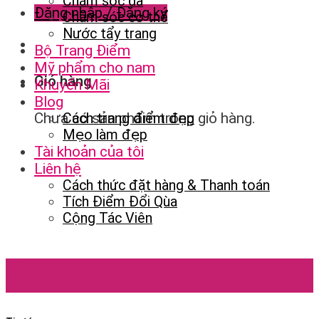
Chăm sóc da
Đăng nhập / Đăng ký
Chăm sóc cơ thể
Nước tẩy trang
Bộ Trang Điểm
Mỹ phẩm cho nam
Giỏ hàng
Khuyến Mãi
Blog
Chưa có sản phẩm trong giỏ hàng.
Cách trang điểm đẹp
Mẹo làm đẹp
Tài khoản của tôi
Liên hệ
Cách thức đặt hàng & Thanh toán
Tích Điểm Đổi Qùa
Cộng Tác Viên
17
Th12