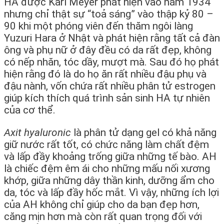
HA được Karl Meyer phát hiện vào năm 1934
nhưng chỉ thật sự “toả sáng” vào thập kỷ 80 –
90 khi một phóng viên đến thăm ngôi làng
Yuzuri Hara ở Nhật và phát hiện rằng tất cả đàn
ông và phụ nữ ở đây đều có da rất đẹp, không
có nếp nhăn, tóc dầy, mượt mà. Sau đó họ phát
hiện rằng đó là do họ ăn rất nhiều đậu phụ và
đậu nành, vốn chứa rất nhiều phân tử estrogen
giúp kích thích quá trình sản sinh HA tự nhiên
của cơ thể.
Axit hyaluronic
là phân tử dạng gel có khả năng
giữ nước rất tốt, có chức năng làm chất đệm
và lấp đầy khoảng trống giữa những tế bào. AH
là chiếc đệm êm ái cho những mấu nối xương
khớp, giữa những dây thần kinh, dưỡng ẩm cho
da, tóc và lấp đầy hốc mắt. Vì vậy, những ích lợi
của AH không chỉ giúp cho da bạn đẹp hơn,
căng mịn hơn mà còn rất quan trọng đối với