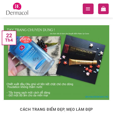
Skip
to
content
22
Th4
CÁCH TRANG ĐIỂM ĐẸP
,
MẸO LÀM ĐẸP