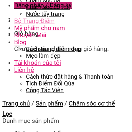
Chăm sóc da
Đăng nhập / Đăng ký
Chăm sóc cơ thể
Nước tẩy trang
Bộ Trang Điểm
Mỹ phẩm cho nam
Giỏ hàng
Khuyến Mãi
Blog
Chưa có sản phẩm trong giỏ hàng.
Cách trang điểm đẹp
Mẹo làm đẹp
Tài khoản của tôi
Liên hệ
Cách thức đặt hàng & Thanh toán
Tích Điểm Đổi Qùa
Cộng Tác Viên
Trang chủ
/
Sản phẩm
/
Chăm sóc cơ thể
Lọc
Danh mục sản phẩm