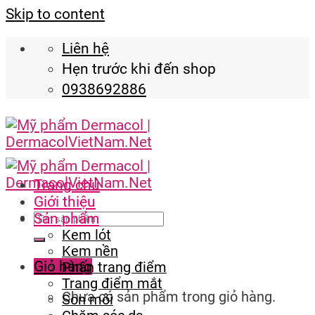
Skip to content
Liên hệ
Hẹn trước khi đến shop
0938692886
Trang chủ
Giới thiệu
Sản phẩm
Kem lót
Kem nền
Giỏ hàng
Phấn trang điểm
Trang điểm mắt
Chưa có sản phẩm trong giỏ hàng.
Son môi