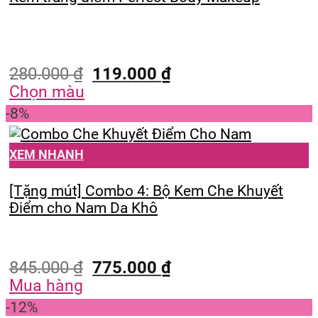
280.000
₫
119.000
₫
Chọn màu
-8%
XEM NHANH
[Tặng mút] Combo 4: Bộ Kem Che Khuyết
Điểm cho Nam Da Khô
845.000
₫
775.000
₫
Mua hàng
-12%