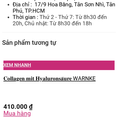
Địa chỉ : 17/9 Hoa Bằng, Tân Sơn Nhì, Tân
Phú, TP.HCM
Thời gian :
Thứ 2 - Thứ 7: Từ 8h30 đến
20h, Chủ nhật: Từ 8h30 đến 18h
Sản phẩm tương tự
XEM NHANH
𝐂𝐨𝐥𝐥𝐚𝐠𝐞𝐧 𝐦𝐢𝐭 𝐇𝐲𝐚𝐥𝐮𝐫𝐨𝐧𝐬𝐚̈𝐮𝐫𝐞 WARNKE
410.000
₫
Mua hàng