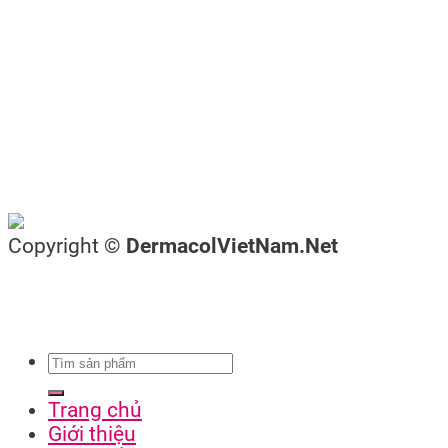
Copyright ©
DermacolVietNam.Net
Trang chủ
Giới thiệu