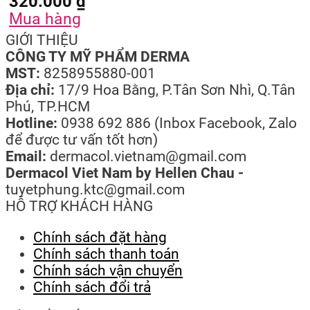
320.000
₫
Mua hàng
GIỚI THIỆU
CÔNG TY MỸ PHẨM DERMA
MST:
8258955880-001
Địa chỉ:
17/9 Hoa Bằng, P.Tân Sơn Nhì, Q.Tân
Phú, TP.HCM
Hotline:
0938 692 886 (Inbox Facebook, Zalo
để được tư vấn tốt hơn)
Email:
dermacol.vietnam@gmail.com
Dermacol Viet Nam by Hellen Chau -
tuyetphung.ktc@gmail.com
HỖ TRỢ KHÁCH HÀNG
Chính sách đặt hàng
Chính sách thanh toán
Chính sách vận chuyển
Chính sách đổi trả