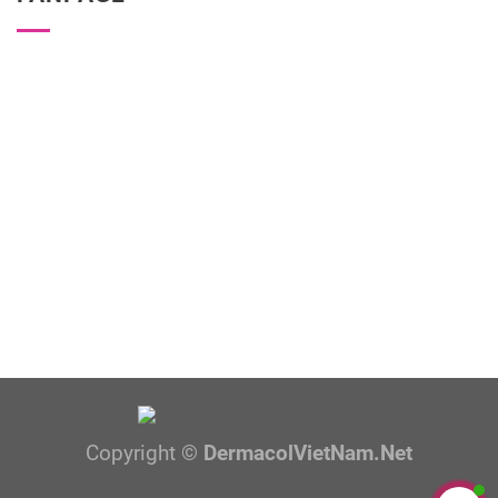
Copyright ©
DermacolVietNam.Net