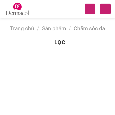
Skip
to
content
Trang chủ
/
Sản phẩm
/
Chăm sóc da
LỌC