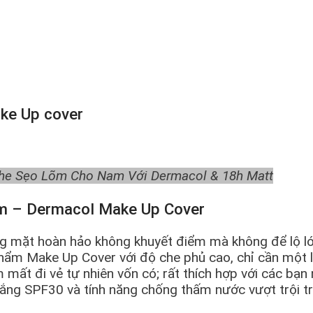
ake Up cover
e Sẹo Lõm Cho Nam Với Dermacol & 18h Matt
am – Dermacol Make Up Cover
ng mặt hoàn hảo không khuyết điểm mà không để lộ l
phẩm Make Up Cover với độ che phủ cao, chỉ cần một 
ất đi vẻ tự nhiên vốn có; rất thích hợp với các bạn
nắng SPF30 và tính năng chống thấm nước vượt trội t