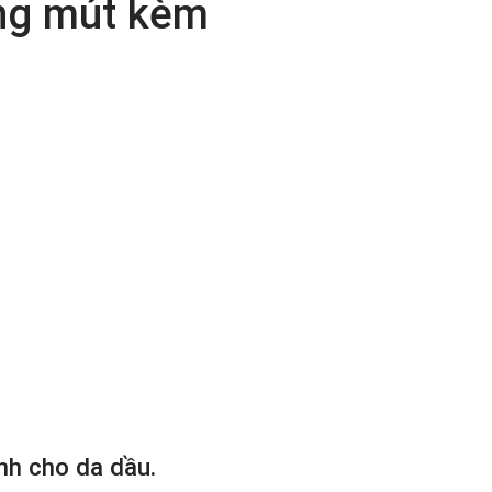
ặng mút kèm
nh cho da dầu.