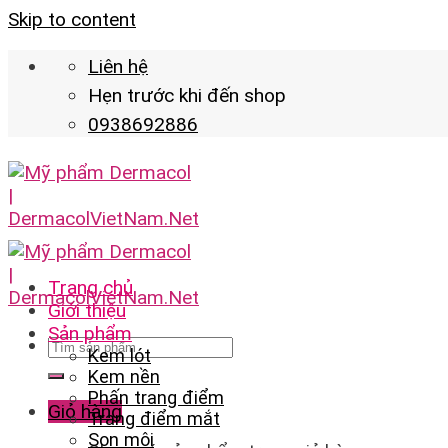
Skip to content
Liên hệ
Hẹn trước khi đến shop
0938692886
Trang chủ
Giới thiệu
Sản phẩm
Kem lót
Kem nền
Phấn trang điểm
Giỏ hàng
Trang điểm mắt
Son môi