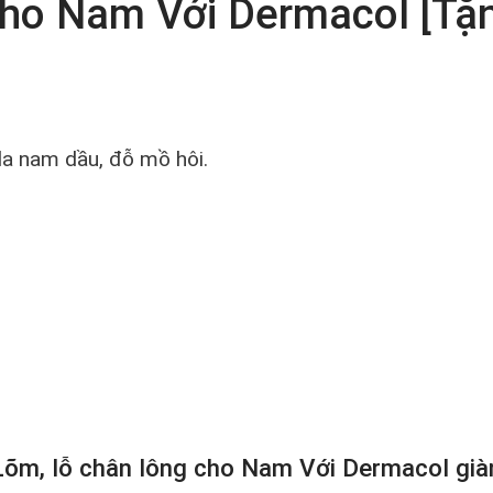
Cho Nam Với Dermacol [T
da nam dầu, đỗ mồ hôi.
Lõm, lỗ chân lông cho Nam Với Dermacol già