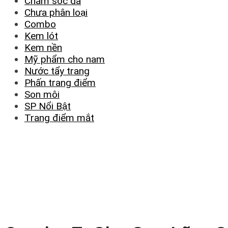
Chăm sóc da
Chưa phân loại
Combo
Kem lót
Kem nền
Mỹ phẩm cho nam
Nước tẩy trang
Phấn trang điểm
Son môi
SP Nổi Bật
Trang điểm mắt