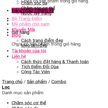
Chưa có sản phẩm trong giỏ hàng.
Chăm sóc da
Chăm sóc cơ thể
Đăng nhập / Đăng ký
Nước tẩy trang
Bộ Trang Điểm
Mỹ phẩm cho nam
Khuyến Mãi
Giỏ hàng
Blog
Cách trang điểm đẹp
Chưa có sản phẩm trong giỏ hàng.
Mẹo làm đẹp
Tài khoản của tôi
Liên hệ
Cách thức đặt hàng & Thanh toán
Tích Điểm Đổi Qùa
Cộng Tác Viên
Trang chủ
/
Sản phẩm
/
Combo
Lọc
Danh mục sản phẩm
Chăm sóc cơ thể