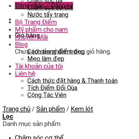
Chăm sóc da
Đăng nhập / Đăng ký
Chăm sóc cơ thể
Nước tẩy trang
Bộ Trang Điểm
Mỹ phẩm cho nam
Giỏ hàng
Khuyến Mãi
Blog
Chưa có sản phẩm trong giỏ hàng.
Cách trang điểm đẹp
Mẹo làm đẹp
Tài khoản của tôi
Liên hệ
Cách thức đặt hàng & Thanh toán
Tích Điểm Đổi Qùa
Cộng Tác Viên
Trang chủ
/
Sản phẩm
/
Kem lót
Lọc
Danh mục sản phẩm
Chăm sóc cơ thể