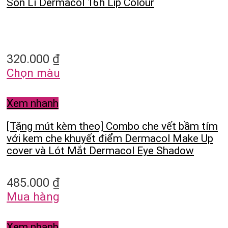
Son Lì Dermacol 16h Lip Colour
320.000
₫
Chọn màu
Xem nhanh
[Tặng mút kèm theo] Combo che vết bầm tím
với kem che khuyết điểm Dermacol Make Up
cover và Lót Mắt Dermacol Eye Shadow
485.000
₫
Mua hàng
Xem nhanh