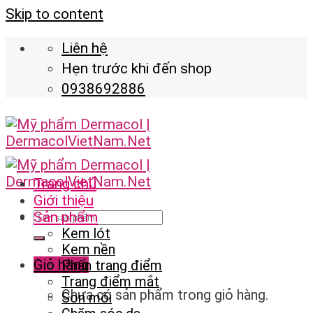
Skip to content
Liên hệ
Hẹn trước khi đến shop
0938692886
Trang chủ
Giới thiệu
Sản phẩm
Kem lót
Kem nền
Giỏ hàng
Phấn trang điểm
Trang điểm mắt
Chưa có sản phẩm trong giỏ hàng.
Son môi