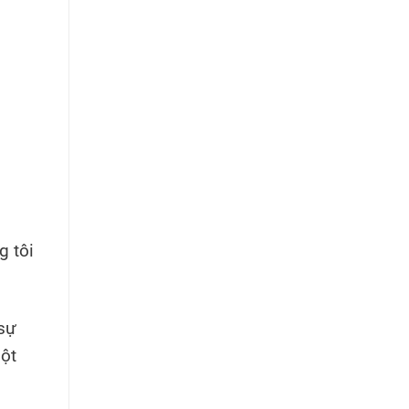
g tôi
 sự
một