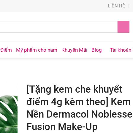
LIÊN HỆ
 Điểm
Mỹ phẩm cho nam
Khuyến Mãi
Blog
Tài khoản 
[Tặng kem che khuyết
điểm 4g kèm theo] Kem
Nền Dermacol Noblesse
Fusion Make-Up