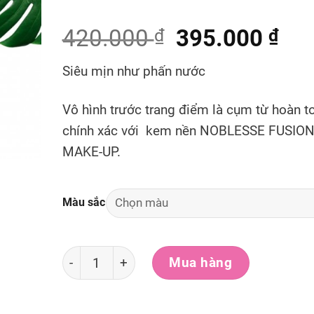
420.000
395.000
₫
₫
Siêu mịn như phấn nước
Vô hình trước trang điểm là cụm từ hoàn t
chính xác với kem nền NOBLESSE FUSIO
MAKE-UP.
Màu sắc
[Tặng kem che khuyết điểm 4g kèm theo] Kem
Mua hàng