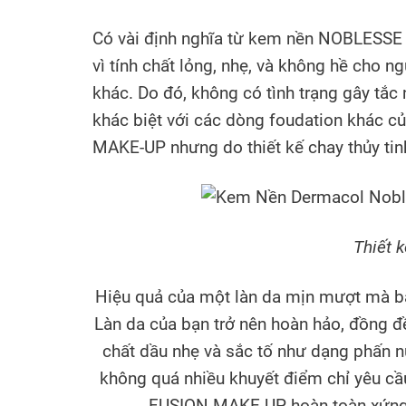
Có vài định nghĩa từ kem nền NOBLESSE
vì tính chất lỏng, nhẹ, và không hề cho
khác. Do đó, không có tình trạng gây tắ
khác biệt với các dòng foudation khác 
MAKE-UP nhưng do thiết kế chay thủy tin
Thiết k
Hiệu quả của một làn da mịn mượt mà 
Làn da của bạn trở nên hoàn hảo, đồng đ
chất dầu nhẹ và sắc tố như dạng phấn n
không quá nhiều khuyết điểm chỉ yêu cầ
FUSION MAKE-UP hoàn toàn xứng đ