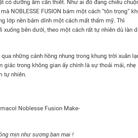
mặt có dưỡng ầm cần thiết. Như ai đó đang chiều chuộ
Cách mà NOBLESSE FUSION bám một cách “tôn trọng” k
cùng lớp nền bám dính một cách mất thẩm mỹ. Thì
uống bên dưới, theo một cách rất tự nhiên dù làn d
ua những cánh hồng nhung trong khung trời xuân lạ
giác trong không gian ấy chính là sự thoải mái, nhẹ
m tự nhiên.
ỏng mịn như sương ban mai !