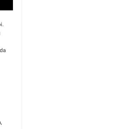
i.
g
 da
,