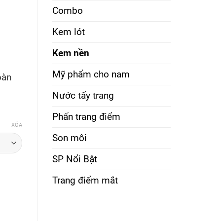
Combo
Kem lót
Kem nền
Mỹ phẩm cho nam
oàn
N
Nước tẩy trang
Phấn trang điểm
XÓA
Son môi
SP Nổi Bật
Trang điểm mắt
 Nền Dermacol Noblesse Fusion Make-Up số lượng