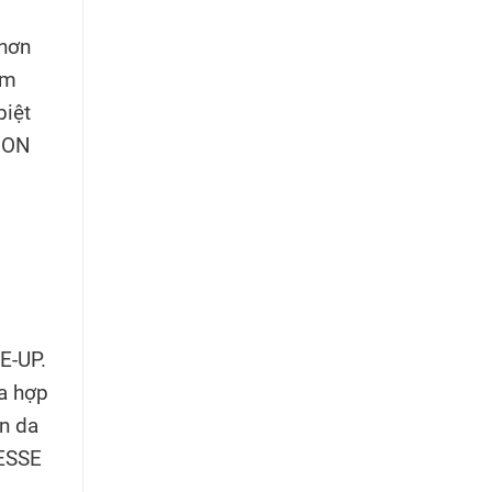
hơn
ểm
biệt
SION
E-UP.
ưa hợp
n da
LESSE