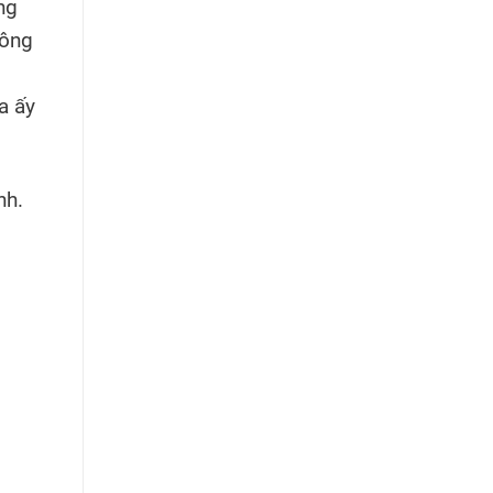
ng
hông
a ấy
nh.