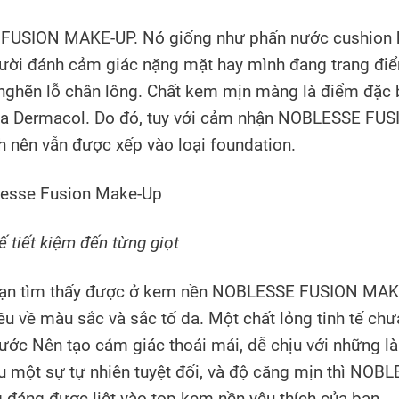
 FUSION MAKE-UP. Nó giống như phấn nước cushion 
 người đánh cảm giác nặng mặt hay mình đang trang đi
c nghẽn lỗ chân lông. Chất kem mịn màng là điểm đặc 
của Dermacol. Do đó, tuy với cảm nhận NOBLESSE FU
h nên vẫn được xếp vào loại foundation.
ế tiết kiệm đến từng giọt
bạn tìm thấy được ở kem nền NOBLESSE FUSION MAK
ều về màu sắc và sắc tố da. Một chất lỏng tinh tế ch
ước Nên tạo cảm giác thoải mái, dễ chịu với những là
u một sự tự nhiên tuyệt đối, và độ căng mịn thì NOB
áng được liệt vào top kem nền yêu thích của bạn.