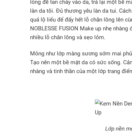
lỏng để tan chảy vào da, trả lại một bề 
làn da tôi. Đủ thương yêu làn da tui. 
quá lộ liểu để đẩy hết lỗ chân lông lên 
NOBLESSE FUSION Make up nhẹ nhàng đi x
nhiều lỗ chân lông và sẹo lỏm.
Mỏng như lớp màng sương sớm mai phủ q
Tạo nên một bề mặt da có sức sống. Cảm 
nhàng và tinh thần của một lớp trang điể
Lớp nền m