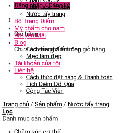
Chăm sóc da
Đăng nhập / Đăng ký
Chăm sóc cơ thể
Nước tẩy trang
Bộ Trang Điểm
Mỹ phẩm cho nam
Giỏ hàng
Khuyến Mãi
Blog
Chưa có sản phẩm trong giỏ hàng.
Cách trang điểm đẹp
Mẹo làm đẹp
Tài khoản của tôi
Liên hệ
Cách thức đặt hàng & Thanh toán
Tích Điểm Đổi Qùa
Cộng Tác Viên
Trang chủ
/
Sản phẩm
/
Nước tẩy trang
Lọc
Danh mục sản phẩm
Chăm sóc cơ thể