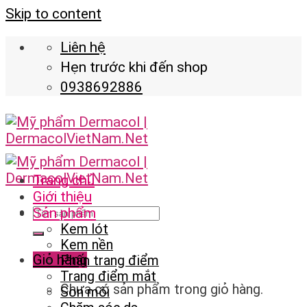
Skip to content
Liên hệ
Hẹn trước khi đến shop
0938692886
Trang chủ
Giới thiệu
Sản phẩm
Kem lót
Kem nền
Giỏ hàng
Phấn trang điểm
Trang điểm mắt
Chưa có sản phẩm trong giỏ hàng.
Son môi