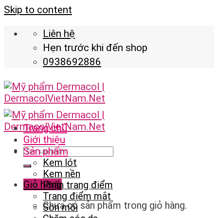
Skip to content
Liên hệ
Hẹn trước khi đến shop
0938692886
Trang chủ
Giới thiệu
Sản phẩm
Kem lót
Kem nền
Giỏ hàng
Phấn trang điểm
Trang điểm mắt
Chưa có sản phẩm trong giỏ hàng.
Son môi