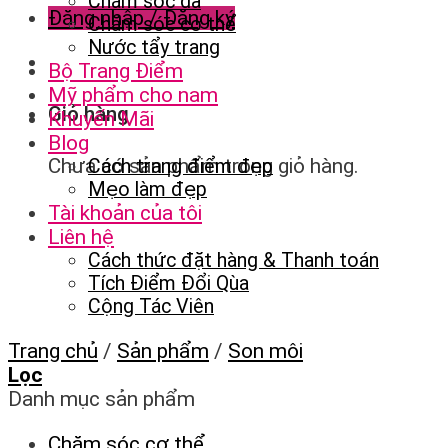
Chăm sóc da
Đăng nhập / Đăng ký
Chăm sóc cơ thể
Nước tẩy trang
Bộ Trang Điểm
Mỹ phẩm cho nam
Giỏ hàng
Khuyến Mãi
Blog
Chưa có sản phẩm trong giỏ hàng.
Cách trang điểm đẹp
Mẹo làm đẹp
Tài khoản của tôi
Liên hệ
Cách thức đặt hàng & Thanh toán
Tích Điểm Đổi Qùa
Cộng Tác Viên
Trang chủ
/
Sản phẩm
/
Son môi
Lọc
Danh mục sản phẩm
Chăm sóc cơ thể