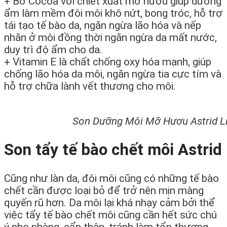
+ Bơ Cocoa với chiết xuất mỡ hươu giúp dưỡng
ẩm làm mềm đôi môi khô nứt, bong tróc, hỗ trợ
tái tạo tế bào da, ngăn ngừa lão hóa và nếp
nhăn ở môi đồng thời ngăn ngừa da mất nước,
duy trì độ ẩm cho da.
+ Vitamin E là chất chống oxy hóa mạnh, giúp
chống lão hóa da môi, ngăn ngừa tia cực tím và
hỗ trợ chữa lành vết thương cho môi.
Son Dưỡng Môi Mỡ Hươu Astrid Li
Son tẩy tế bào chết môi Astrid
Cũng như làn da, đôi môi cũng có những tế bào
chết cần được loại bỏ để trở nên mịn màng
quyến rũ hơn. Da môi lại khá nhạy cảm bởi thể
việc tẩy tế bào chết môi cũng cần hết sức chú
ý nhẹ nhàng, cẩn thận, tránh làm tổn thương