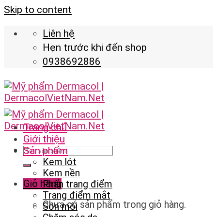
Skip to content
Liên hệ
Hẹn trước khi đến shop
0938692886
Trang chủ
Giới thiệu
Sản phẩm
Kem lót
Kem nền
Giỏ hàng
Phấn trang điểm
Trang điểm mắt
Chưa có sản phẩm trong giỏ hàng.
Son môi