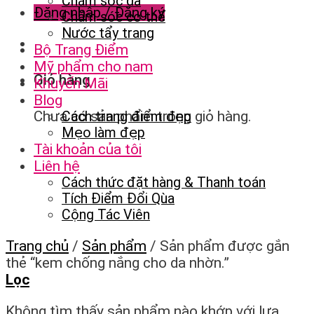
Chăm sóc da
Đăng nhập / Đăng ký
Chăm sóc cơ thể
Nước tẩy trang
Bộ Trang Điểm
Mỹ phẩm cho nam
Giỏ hàng
Khuyến Mãi
Blog
Chưa có sản phẩm trong giỏ hàng.
Cách trang điểm đẹp
Mẹo làm đẹp
Tài khoản của tôi
Liên hệ
Cách thức đặt hàng & Thanh toán
Tích Điểm Đổi Qùa
Cộng Tác Viên
Trang chủ
/
Sản phẩm
/
Sản phẩm được gắn
thẻ “kem chống nắng cho da nhờn.”
Lọc
Không tìm thấy sản phẩm nào khớp với lựa