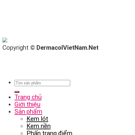
Copyright ©
DermacolVietNam.Net
Trang chủ
Giới thiệu
Sản phẩm
Kem lót
Kem nền
Phấn trang điểm