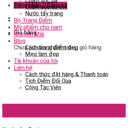
Chăm sóc da
Đăng nhập / Đăng ký
Chăm sóc cơ thể
Nước tẩy trang
Bộ Trang Điểm
Mỹ phẩm cho nam
Giỏ hàng
Khuyến Mãi
Blog
Chưa có sản phẩm trong giỏ hàng.
Cách trang điểm đẹp
Mẹo làm đẹp
Tài khoản của tôi
Liên hệ
Cách thức đặt hàng & Thanh toán
Tích Điểm Đổi Qùa
Cộng Tác Viên
26
Th12