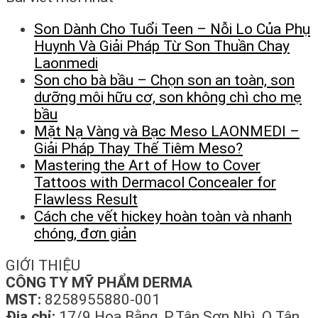
Son Dành Cho Tuổi Teen – Nỗi Lo Của Phụ
Huynh Và Giải Pháp Từ Son Thuần Chay
Laonmedi
Son cho bà bầu – Chọn son an toàn, son
dưỡng môi hữu cơ, son không chì cho mẹ
bầu
Mặt Nạ Vàng và Bạc Meso LAONMEDI –
Giải Pháp Thay Thế Tiêm Meso?
Mastering the Art of How to Cover
Tattoos with Dermacol Concealer for
Flawless Result
Cách che vết hickey hoàn toàn và nhanh
chóng, đơn giản
GIỚI THIỆU
CÔNG TY MỸ PHẨM DERMA
MST:
8258955880-001
Địa chỉ:
17/9 Hoa Bằng, P.Tân Sơn Nhì, Q.Tân