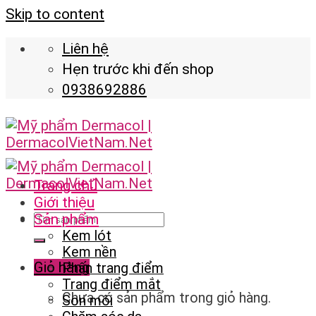
Skip to content
Liên hệ
Hẹn trước khi đến shop
0938692886
Trang chủ
Giới thiệu
Sản phẩm
Kem lót
Kem nền
Giỏ hàng
Phấn trang điểm
Trang điểm mắt
Chưa có sản phẩm trong giỏ hàng.
Son môi