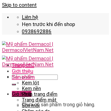
Skip to content
Liên hệ
Hẹn trước khi đến shop
0938692886
Trang chủ
Giới thiệu
Sản phẩm
Kem lót
Kem nền
Giỏ hàng
Phấn trang điểm
Trang điểm mắt
Chưa có sản phẩm trong giỏ hàng.
Son môi