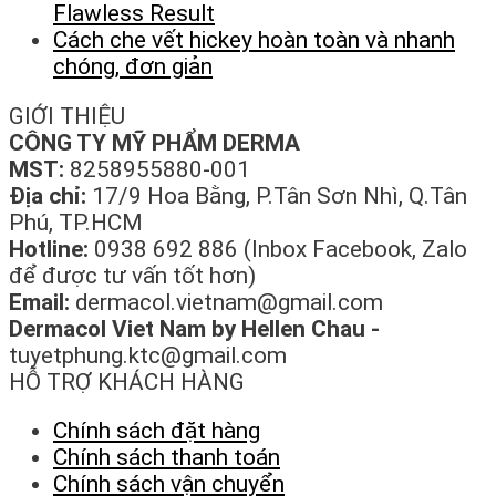
Flawless Result
Cách che vết hickey hoàn toàn và nhanh
chóng, đơn giản
GIỚI THIỆU
CÔNG TY MỸ PHẨM DERMA
MST:
8258955880-001
Địa chỉ:
17/9 Hoa Bằng, P.Tân Sơn Nhì, Q.Tân
Phú, TP.HCM
Hotline:
0938 692 886 (Inbox Facebook, Zalo
để được tư vấn tốt hơn)
Email:
dermacol.vietnam@gmail.com
Dermacol Viet Nam by Hellen Chau -
tuyetphung.ktc@gmail.com
HỖ TRỢ KHÁCH HÀNG
Chính sách đặt hàng
Chính sách thanh toán
Chính sách vận chuyển