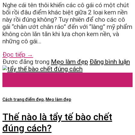
Nghe cái tên thôi khiến các cô gái có một chút
bối rồi đâu điểm khác biệt giữa 2 loại kem nền
này rồi đúng không? Tuy nhiên để cho các cô
gái “chân ướt chân ráo” đến với “làng” mỹ phẩm
không còn lăn tăn khi lựa chọn kem nền, và
những cô gái…
Đọc tiếp
→
Được đăng trong
Mẹo làm đẹp
Đăng bình luận
27
Th8
Cách trang điểm đẹp
,
Mẹo làm đẹp
Thế nào là tẩy tế bào chết
đúng cách?