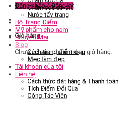
Chăm sóc da
Đăng nhập / Đăng ký
Chăm sóc cơ thể
Nước tẩy trang
Bộ Trang Điểm
Mỹ phẩm cho nam
Giỏ hàng
Khuyến Mãi
Blog
Chưa có sản phẩm trong giỏ hàng.
Cách trang điểm đẹp
Mẹo làm đẹp
Tài khoản của tôi
Liên hệ
Cách thức đặt hàng & Thanh toán
Tích Điểm Đổi Qùa
Cộng Tác Viên