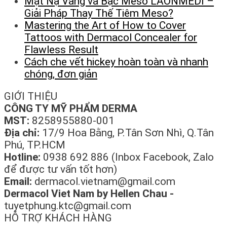
Mặt Nạ Vàng và Bạc Meso LAONMEDI –
Giải Pháp Thay Thế Tiêm Meso?
Mastering the Art of How to Cover
Tattoos with Dermacol Concealer for
Flawless Result
Cách che vết hickey hoàn toàn và nhanh
chóng, đơn giản
GIỚI THIỆU
CÔNG TY MỸ PHẨM DERMA
MST:
8258955880-001
Địa chỉ:
17/9 Hoa Bằng, P.Tân Sơn Nhì, Q.Tân
Phú, TP.HCM
Hotline:
0938 692 886 (Inbox Facebook, Zalo
để được tư vấn tốt hơn)
Email:
dermacol.vietnam@gmail.com
Dermacol Viet Nam by Hellen Chau -
tuyetphung.ktc@gmail.com
HỖ TRỢ KHÁCH HÀNG