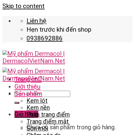
Skip to content
Liên hệ
Hẹn trước khi đến shop
0938692886
Trang chủ
Giới thiệu
Sản phẩm
Kem lót
Kem nền
Giỏ hàng
Phấn trang điểm
Trang điểm mắt
Chưa có sản phẩm trong giỏ hàng.
Son môi