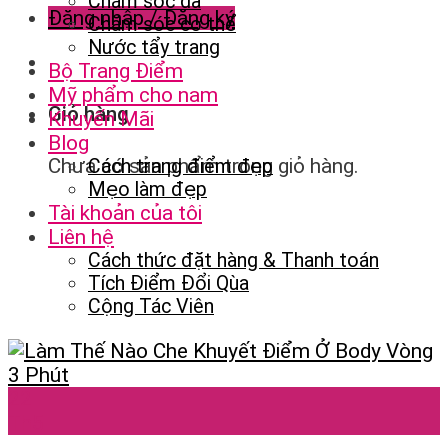
Chăm sóc da
Đăng nhập / Đăng ký
Chăm sóc cơ thể
Nước tẩy trang
Bộ Trang Điểm
Mỹ phẩm cho nam
Giỏ hàng
Khuyến Mãi
Blog
Chưa có sản phẩm trong giỏ hàng.
Cách trang điểm đẹp
Mẹo làm đẹp
Tài khoản của tôi
Liên hệ
Cách thức đặt hàng & Thanh toán
Tích Điểm Đổi Qùa
Cộng Tác Viên
22
Th5