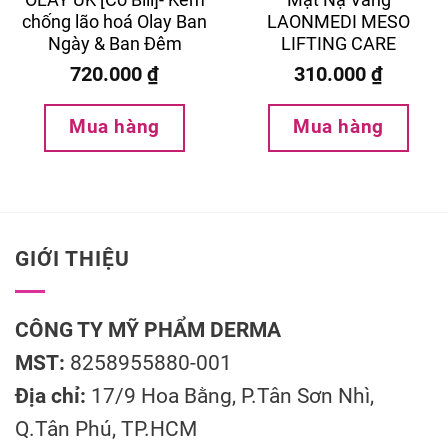
chống lão hoá Olay Ban
LAONMEDI MESO
Ngày & Ban Đêm
LIFTING CARE
ESSENCE MASK-
720.000
₫
310.000
₫
Chống Lão Hoá, Mờ
Nếp Nhăn – Hộp 10
Mua hàng
Mua hàng
Miếng
GIỚI THIỆU
CÔNG TY MỸ PHẨM DERMA
MST:
8258955880-001
Địa chỉ:
17/9 Hoa Bằng, P.Tân Sơn Nhì,
Q.Tân Phú, TP.HCM