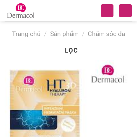
Skip
to
content
Trang chủ
/
Sản phẩm
/
Chăm sóc da
LỌC