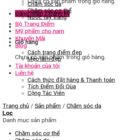
Chưa có sản phẩm trong giỏ hàng.
Chăm sóc da
Chăm sóc cơ thể
Đăng nhập / Đăng ký
Nước tẩy trang
Bộ Trang Điểm
Mỹ phẩm cho nam
Khuyến Mãi
Giỏ hàng
Blog
Cách trang điểm đẹp
Chưa có sản phẩm trong giỏ hàng.
Mẹo làm đẹp
Tài khoản của tôi
Liên hệ
Cách thức đặt hàng & Thanh toán
Tích Điểm Đổi Qùa
Cộng Tác Viên
Trang chủ
/
Sản phẩm
/
Chăm sóc da
Lọc
Danh mục sản phẩm
Chăm sóc cơ thể