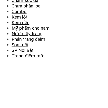
Chăm sóc da
Chưa phân loại
Combo
Kem lót
Kem nền
Mỹ phẩm cho nam
Nước tẩy trang
Phấn trang điểm
Son môi
SP Nổi Bật
Trang điểm mắt