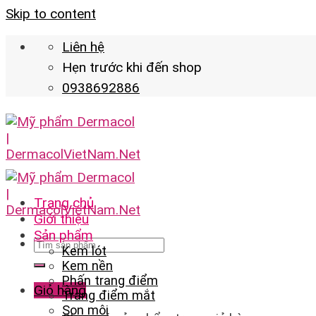
Skip to content
Liên hệ
Hẹn trước khi đến shop
0938692886
Trang chủ
Giới thiệu
Sản phẩm
Kem lót
Kem nền
Phấn trang điểm
Giỏ hàng
Trang điểm mắt
Son môi