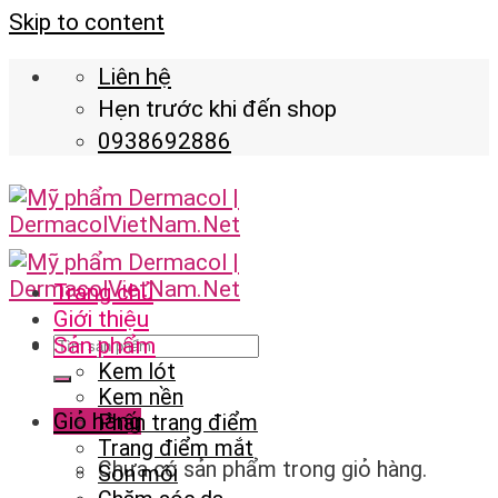
Skip to content
Liên hệ
Hẹn trước khi đến shop
0938692886
Trang chủ
Giới thiệu
Sản phẩm
Kem lót
Kem nền
Giỏ hàng
Phấn trang điểm
Trang điểm mắt
Chưa có sản phẩm trong giỏ hàng.
Son môi