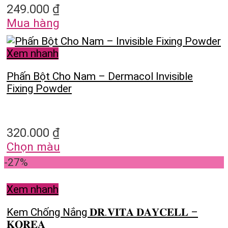
249.000
₫
Mua hàng
Xem nhanh
Phấn Bột Cho Nam – Dermacol Invisible
Fixing Powder
320.000
₫
Chọn màu
-27%
Xem nhanh
Kem Chống Nắng 𝐃𝐑.𝐕𝐈𝐓𝐀 𝐃𝐀𝐘𝐂𝐄𝐋𝐋 –
𝐊𝐎𝐑𝐄𝐀