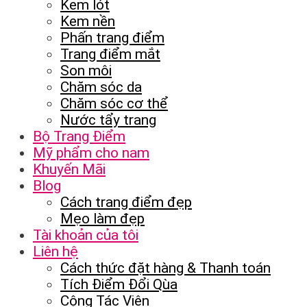
Kem lót
Kem nền
Phấn trang điểm
Trang điểm mắt
Son môi
Chăm sóc da
Chăm sóc cơ thể
Nước tẩy trang
Bộ Trang Điểm
Mỹ phẩm cho nam
Khuyến Mãi
Blog
Cách trang điểm đẹp
Mẹo làm đẹp
Tài khoản của tôi
Liên hệ
Cách thức đặt hàng & Thanh toán
Tích Điểm Đổi Qùa
Cộng Tác Viên