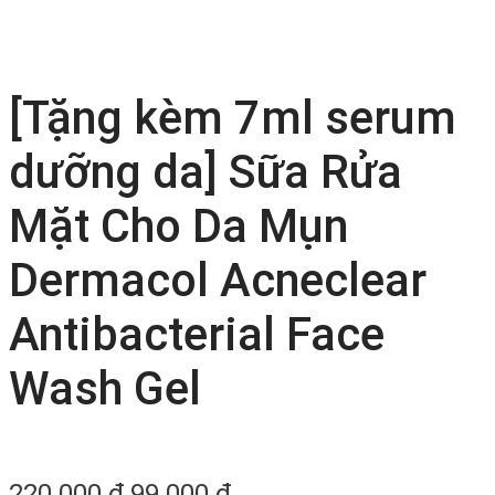
[Tặng kèm 7ml serum
dưỡng da] Sữa Rửa
Mặt Cho Da Mụn
Dermacol Acneclear
Antibacterial Face
Wash Gel
220.000
₫
99.000
₫