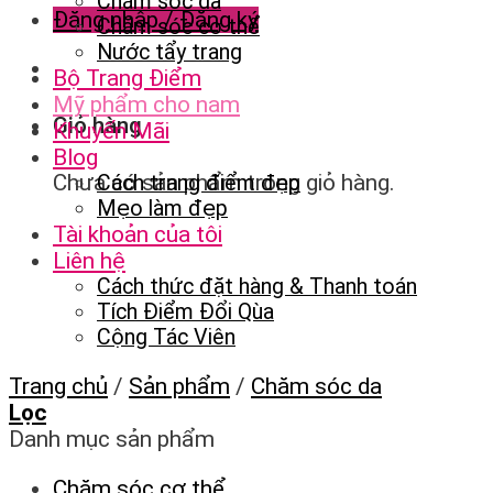
Chăm sóc da
Đăng nhập / Đăng ký
Chăm sóc cơ thể
Nước tẩy trang
Bộ Trang Điểm
Mỹ phẩm cho nam
Giỏ hàng
Khuyến Mãi
Blog
Chưa có sản phẩm trong giỏ hàng.
Cách trang điểm đẹp
Mẹo làm đẹp
Tài khoản của tôi
Liên hệ
Cách thức đặt hàng & Thanh toán
Tích Điểm Đổi Qùa
Cộng Tác Viên
Trang chủ
/
Sản phẩm
/
Chăm sóc da
Lọc
Danh mục sản phẩm
Chăm sóc cơ thể