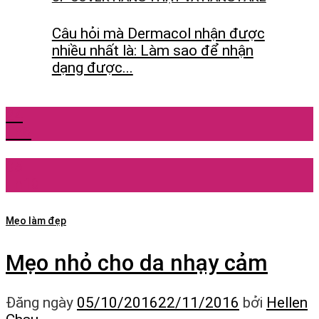
Câu hỏi mà Dermacol nhận được
nhiều nhất là: Làm sao để nhận
dạng được...
24
Th6
05
Th10
Mẹo làm đẹp
Mẹo nhỏ cho da nhạy cảm
Đăng ngày
05/10/2016
22/11/2016
bởi
Hellen