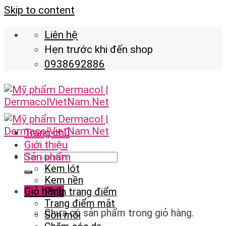
Skip to content
Liên hệ
Hẹn trước khi đến shop
0938692886
Trang chủ
Giới thiệu
Sản phẩm
Kem lót
Kem nền
Giỏ hàng
Phấn trang điểm
Trang điểm mắt
Chưa có sản phẩm trong giỏ hàng.
Son môi