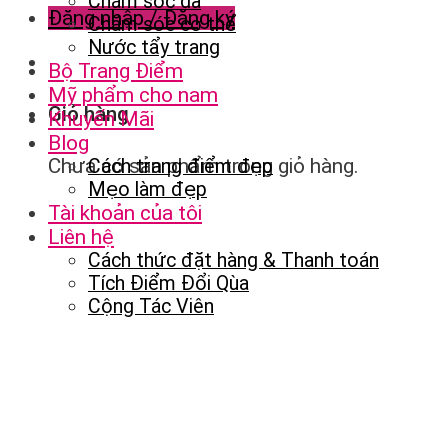
Chăm sóc da
Đăng nhập / Đăng ký
Chăm sóc cơ thể
Nước tẩy trang
Bộ Trang Điểm
Mỹ phẩm cho nam
Giỏ hàng
Khuyến Mãi
Blog
Chưa có sản phẩm trong giỏ hàng.
Cách trang điểm đẹp
Mẹo làm đẹp
Tài khoản của tôi
Liên hệ
Cách thức đặt hàng & Thanh toán
Tích Điểm Đổi Qùa
Cộng Tác Viên