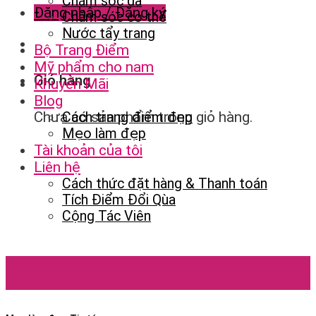
Chăm sóc da
Đăng nhập / Đăng ký
Chăm sóc cơ thể
Nước tẩy trang
Bộ Trang Điểm
Mỹ phẩm cho nam
Giỏ hàng
Khuyến Mãi
Blog
Chưa có sản phẩm trong giỏ hàng.
Cách trang điểm đẹp
Mẹo làm đẹp
Tài khoản của tôi
Liên hệ
Cách thức đặt hàng & Thanh toán
Tích Điểm Đổi Qùa
Cộng Tác Viên
29
Th10