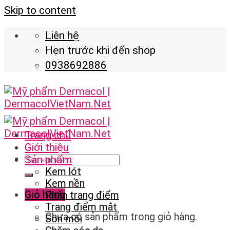
Skip to content
Liên hệ
Hẹn trước khi đến shop
0938692886
Trang chủ
Giới thiệu
Sản phẩm
Kem lót
Kem nền
Giỏ hàng
Phấn trang điểm
Trang điểm mắt
Chưa có sản phẩm trong giỏ hàng.
Son môi