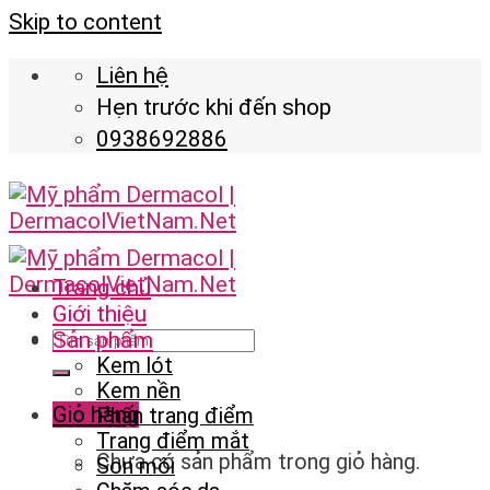
Skip to content
Liên hệ
Hẹn trước khi đến shop
0938692886
Trang chủ
Giới thiệu
Sản phẩm
Kem lót
Kem nền
Giỏ hàng
Phấn trang điểm
Trang điểm mắt
Chưa có sản phẩm trong giỏ hàng.
Son môi