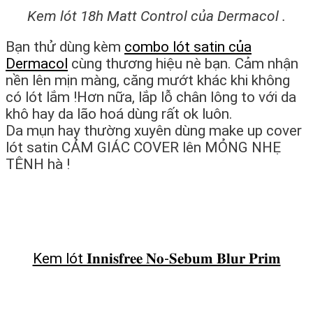
Kem lót 18h Matt Control của Dermacol .
Bạn thử dùng kèm
combo lót satin của
Dermacol
cùng thương hiệu nè bạn. Cảm nhận
nền lên mịn màng, căng mướt khác khi không
có lót lắm !Hơn nữa, lắp lỗ chân lông to với da
khô hay da lão hoá dùng rất ok luôn.
Da mụn hay thường xuyên dùng make up cover
lót satin CẢM GIÁC COVER lên MỎNG NHẸ
TÊNH hà !
Kem lót 𝐈𝐧𝐧𝐢𝐬𝐟𝐫𝐞𝐞 𝐍𝐨-𝐒𝐞𝐛𝐮𝐦 𝐁𝐥𝐮𝐫 𝐏𝐫𝐢𝐦