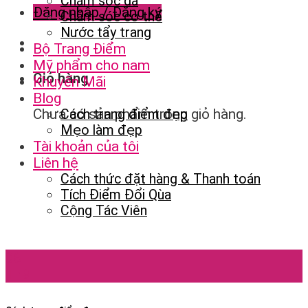
Chăm sóc da
Đăng nhập / Đăng ký
Chăm sóc cơ thể
Nước tẩy trang
Bộ Trang Điểm
Mỹ phẩm cho nam
Giỏ hàng
Khuyến Mãi
Blog
Chưa có sản phẩm trong giỏ hàng.
Cách trang điểm đẹp
Mẹo làm đẹp
Tài khoản của tôi
Liên hệ
Cách thức đặt hàng & Thanh toán
Tích Điểm Đổi Qùa
Cộng Tác Viên
06
Th9