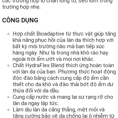
các trường hợp lỗ chân lông to, sẹo lỏm trong
trường hợp nhẹ.
CÔNG DỤNG
Hợp chất Bioadaptive từ thưc vật giúp tăng
khả năng phục hồi của làn da thích hợp với
bất kỳ môi trường nào mà bạn tiếp xúc
hàng ngày. Như là trong nhà khô ráo hay
ngoài trời ẩm ướt và mọi nơi khác.
Chất HydraFlex Blend thích ứng hoàn toàn
với làn da của bạn. Phương thức hoạt động
độc đáo bằng cách cung cấp độ ẩm cần
thiết cho da khô và đào thải bớt độ ẩm dư
thừa đối với da dầu.
Cung cấp nước và mang lại sự rạng rỡ cho
làn da ngay lập tức.
Làm dịu làn da căng thẳng, mệt mỏi và
tăng cường bảo vệ da chống lại ô nhiễm từ