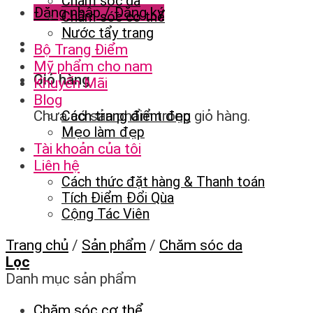
Chăm sóc da
Đăng nhập / Đăng ký
Chăm sóc cơ thể
Nước tẩy trang
Bộ Trang Điểm
Mỹ phẩm cho nam
Giỏ hàng
Khuyến Mãi
Blog
Chưa có sản phẩm trong giỏ hàng.
Cách trang điểm đẹp
Mẹo làm đẹp
Tài khoản của tôi
Liên hệ
Cách thức đặt hàng & Thanh toán
Tích Điểm Đổi Qùa
Cộng Tác Viên
Trang chủ
/
Sản phẩm
/
Chăm sóc da
Lọc
Danh mục sản phẩm
Chăm sóc cơ thể