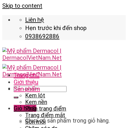
Skip to content
Liên hệ
Hẹn trước khi đến shop
0938692886
Trang chủ
Giới thiệu
Sản phẩm
Kem lót
Kem nền
Giỏ hàng
Phấn trang điểm
Trang điểm mắt
Chưa có sản phẩm trong giỏ hàng.
Son môi