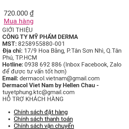
720.000
₫
Mua hàng
GIỚI THIỆU
CÔNG TY MỸ PHẨM DERMA
MST:
8258955880-001
Địa chỉ:
17/9 Hoa Bằng, P.Tân Sơn Nhì, Q.Tân
Phú, TP.HCM
Hotline:
0938 692 886 (Inbox Facebook, Zalo
để được tư vấn tốt hơn)
Email:
dermacol.vietnam@gmail.com
Dermacol Viet Nam by Hellen Chau -
tuyetphung.ktc@gmail.com
HỖ TRỢ KHÁCH HÀNG
Chính sách đặt hàng
Chính sách thanh toán
Chính sách vận chuyển